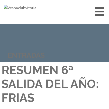
Saltar
al
contenido
VESPACLUBVITORIA
ENTRADAS
RESUMEN 6ª
SALIDA DEL AÑO:
FRIAS