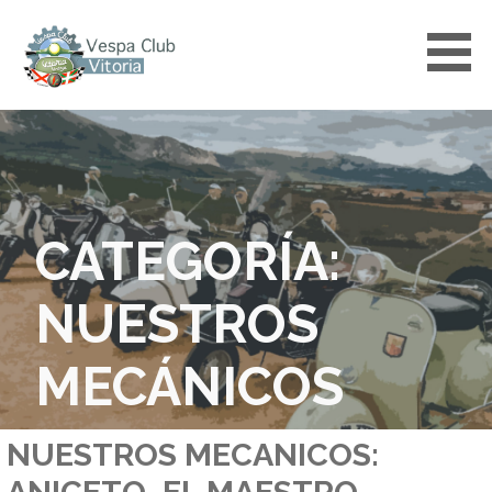
Saltar
al
contenido
VESPACLUBVITORIA
CATEGORÍA:
NUESTROS
MECÁNICOS
NUESTROS MECANICOS: