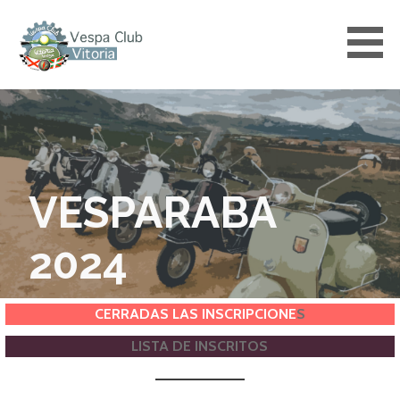
Saltar
al
contenido
VESPACLUBVITORIA
VESPARABA
2024
CERRADAS LAS INSCRIPCIONE
S
LISTA DE INSCRITOS