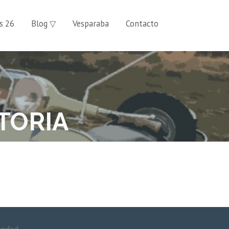
s 26
Blog ▽
Vesparaba
Contacto
TORIA