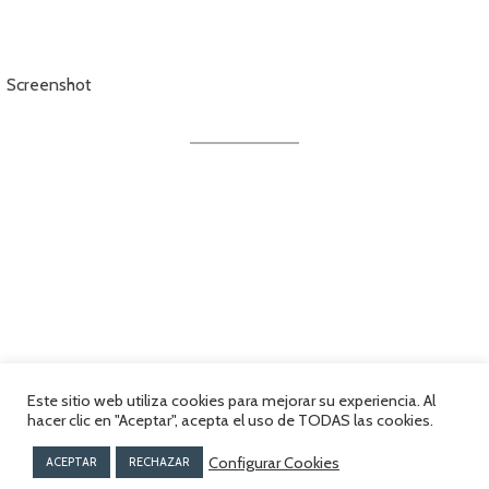
Screenshot
Este sitio web utiliza cookies para mejorar su experiencia. Al
hacer clic en "Aceptar", acepta el uso de TODAS las cookies.
Política de privacidad
www.vespaclubvitoria.com
Configurar Cookies
ACEPTAR
RECHAZAR