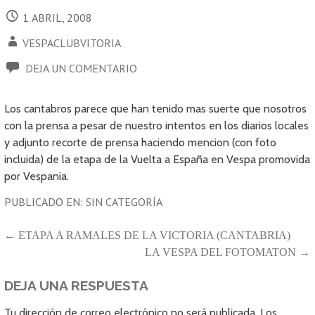
1 ABRIL, 2008
VESPACLUBVITORIA
DEJA UN COMENTARIO
Los cantabros parece que han tenido mas suerte que nosotros
con la prensa a pesar de nuestro intentos en los diarios locales
y adjunto recorte de prensa haciendo mencion (con foto
incluida) de la etapa de la Vuelta a España en Vespa promovida
por Vespania.
PUBLICADO EN:
SIN CATEGORÍA
NAVEGACIÓN
← ETAPA A RAMALES DE LA VICTORIA (CANTABRIA)
LA VESPA DEL FOTOMATON →
DE
ENTRADAS
DEJA UNA RESPUESTA
Tu dirección de correo electrónico no será publicada.
Los