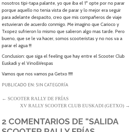
nosotros tipi-tapa palante, yo que iba el 1º opte por no parar
porque aquello no tenia vista de parar y lo mejor era seguir
para adelante despacito, creo que mis compañeros de viaje
estuvieran de acuerdo conmigo. Me imagino que Carioco y
Txopez sufrieron lo mismo que salieron algo mas tarde. Pero
bueno, que se le va hacer, somos scooteristas y no nos va a
parar el agua !!!
Conclusion: que siga el feeling que hay entre el Scooter Club
Euskadi y el Vino&Vespas
Vamos que nos vamos pa Getxo !!!!!
PUBLICADO EN:
SIN CATEGORÍA
NAVEGACIÓN
← SCOOTER RALLY DE FRÍAS
XV RALLY SCOOTER CLUB EUSKADI (GETXO) →
DE
ENTRADAS
2 COMENTARIOS DE
“SALIDA
SCOOTER RALLY FRÍAS