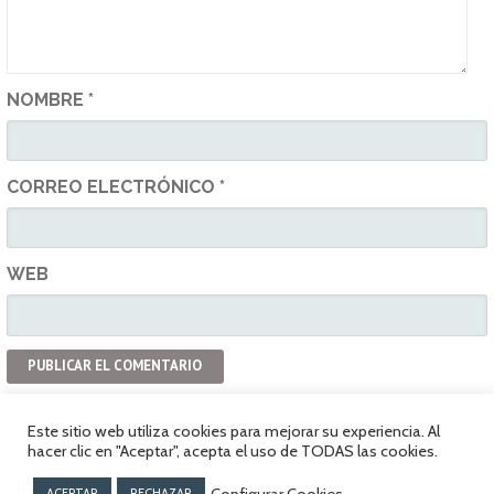
NOMBRE
*
CORREO ELECTRÓNICO
*
WEB
Este sitio web utiliza cookies para mejorar su experiencia. Al
hacer clic en "Aceptar", acepta el uso de TODAS las cookies.
Política de privacidad
www.vespaclubvitoria.com
Configurar Cookies
ACEPTAR
RECHAZAR