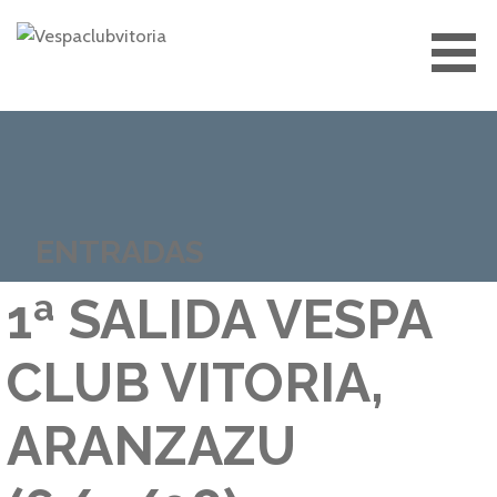
Saltar
al
contenido
VESPACLUBVITORIA
ENTRADAS
1ª SALIDA VESPA
CLUB VITORIA,
ARANZAZU