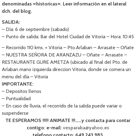
denominadas «historicas». Leer información en el lateral
dch. del blog.
SALIDA:
– Día: 6 de septiembre (sabado)
– Punto de salida: Bar del Hotel Ciudad de Vitoria – Hora: 10:45
– Recorrido 110 kms. = Vitoria – Pto.Arlaban – Arrasate – Oñate
– NUESTRA SEÑORA DE ARANZAZU – Oñate – Arrasate –
RESTAURANTE GURE AMETZA (ubicado al final del Pto. de
Arlaban mano izquierda direccion Vitoria, donde se comera un
menu del día – Vitoria
IMPORTANTE:
– Depositos llenos
– Puntualidad
– En caso de lluvia, el recorrido de la salida puede variar o
suspenderse
TE ESPERAMOS !!!!! ANIMATE !!!……y contacta para contar
contigo: e-mail:
vesparaba@yahoo.es
telefono contacto: 649 243 985