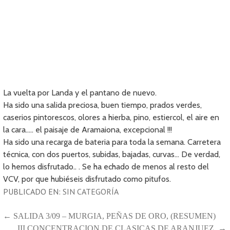
La vuelta por Landa y el pantano de nuevo.
Ha sido una salida preciosa, buen tiempo, prados verdes,
caserios pintorescos, olores a hierba, pino, estiercol, el aire en
la cara….. el paisaje de Aramaiona, excepcional !!!
Ha sido una recarga de bateria para toda la semana. Carretera
técnica, con dos puertos, subidas, bajadas, curvas… De verdad,
lo hemos disfrutado.. . Se ha echado de menos al resto del
VCV, por que hubiéseis disfrutado como pitufos.
PUBLICADO EN:
SIN CATEGORÍA
NAVEGACIÓN
← SALIDA 3/09 – MURGIA, PEÑAS DE ORO, (RESUMEN)
III CONCENTRACION DE CLASICAS DE ARANJUEZ. →