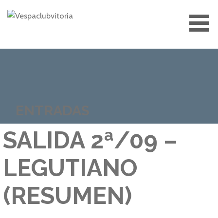
Saltar
al
contenido
VESPACLUBVITORIA
ENTRADAS
SALIDA 2ª/09 –
LEGUTIANO
(RESUMEN)