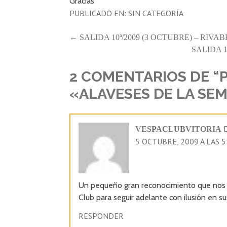
Gracias
PUBLICADO EN:
SIN CATEGORÍA
NAVEGACIÓN
← SALIDA 10ª/2009 (3 OCTUBRE) – RIVA
SALIDA 1
DE
ENTRADAS
2 COMENTARIOS DE
“
«ALAVESES DE LA SE
VESPACLUBVITORIA
5 OCTUBRE, 2009 A LAS 5
Un pequeño gran reconocimiento que nos ot
Club para seguir adelante con ilusión en s
RESPONDER