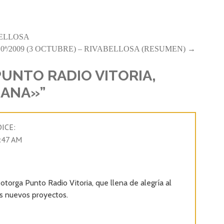
BELLOSA
0ª/2009 (3 OCTUBRE) – RIVABELLOSA (RESUMEN) →
PUNTO RADIO VITORIA,
MANA»”
DICE:
:47 AM
orga Punto Radio Vitoria, que llena de alegría al
us nuevos proyectos.