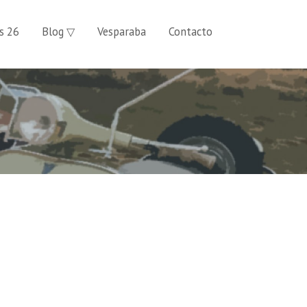
s 26
Blog ▽
Vesparaba
Contacto