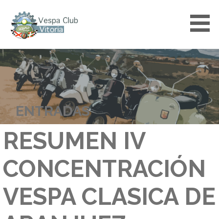
Saltar
al
contenido
VESPACLUBVITORIA
ENTRADAS
RESUMEN IV
CONCENTRACIÓN
VESPA CLASICA DE