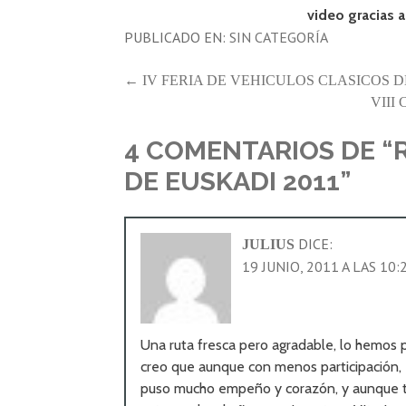
video gracias a
PUBLICADO EN:
SIN CATEGORÍA
NAVEGACIÓN
← IV FERIA DE VEHICULOS CLASICOS D
VIII
DE
ENTRADAS
4 COMENTARIOS DE
“
DE EUSKADI 2011”
DICE:
JULIUS
19 JUNIO, 2011 A LAS 10
Una ruta fresca pero agradable, lo hemos p
creo que aunque con menos participación, 
puso mucho empeño y corazón, y aunque to