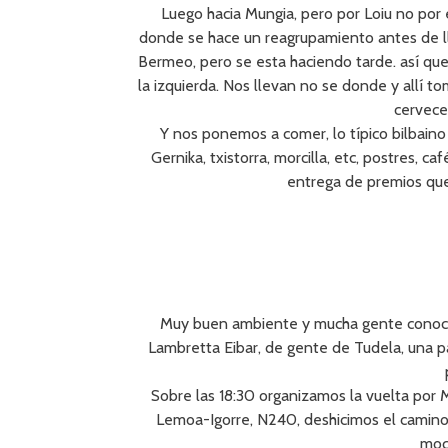
Luego hacia Mungia, pero por Loiu no por e
donde se hace un reagrupamiento antes de lleg
Bermeo, pero se esta haciendo tarde. así qu
la izquierda. Nos llevan no se donde y allí t
cervece
Y nos ponemos a comer, lo típico bilbaino 
Gernika, txistorra, morcilla, etc, postres, c
entrega de premios que 
Muy buen ambiente y mucha gente conocid
Lambretta Eibar, de gente de Tudela, una pa
Sobre las 18:30 organizamos la vuelta por
Lemoa-Igorre, N240, deshicimos el camino d
moch