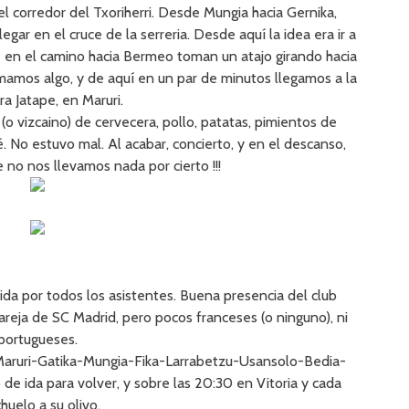
l corredor del Txoriherri. Desde Mungia hacia Gernika,
ar en el cruce de la serreria. Desde aquí la idea era ir a
e en el camino hacia Bermeo toman un atajo girando hacia
omamos algo, y de aquí en un par de minutos llegamos a la
ra Jatape, en Maruri.
(o vizcaino) de cervecera, pollo, patatas, pimientos de
afé. No estuvo mal. Al acabar, concierto, y en el descanso,
no nos llevamos nada por cierto !!!
a por todos los asistentes. Buena presencia del club
reja de SC Madrid, pero pocos franceses (o ninguno), ni
portugueses.
 Maruri-Gatika-Mungia-Fika-Larrabetzu-Usansolo-Bedia-
e ida para volver, y sobre las 20:30 en Vitoria y cada
uelo a su olivo.