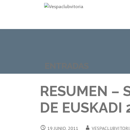
Saltar
al
contenido
VESPACLUBVITORIA
ENTRADAS
RESUMEN – 
DE EUSKADI 
19 JUNIO, 2011
VESPACLUBVITORI