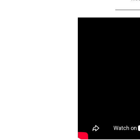
———————