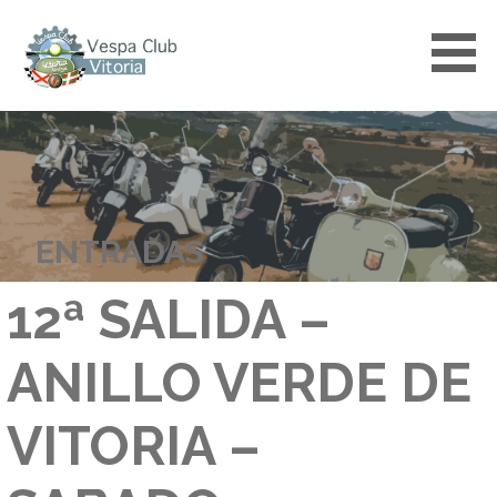
Saltar
al
contenido
VESPACLUBVITORIA
ENTRADAS
12ª SALIDA –
ANILLO VERDE DE
VITORIA –