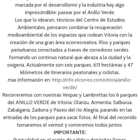
marcada por el desarrollismo y la industria hay algo
imprescindible: pasear por el Anillo Verde.
Los que lo idearon, técnicos del Centro de Estudios
Ambientales, pensaron combinar la recuperación
medioambiental de los espacios que rodean Vitoria con la
creación de una gran área ecorrecreativa. Ríos y parques
periurbanos conectados a traves de corredores verdes
formando un continuo natural que abraza a la ciudad y la
oxigena. Actualmente son seis parques, 613 hectáreas y 47
kilómetros de itinerarios peatonales y ciclistas.
mas información en:
http://info.elcorreo.com/vitoria/anillo-
verde/
Recorreremos con nuestras Vespas y Lambrettas los 6 parques
del ANILLO VERDE de Vitoria; Olarizu, Armentia, Salburua,
Zabalgana, Zadorra y Paseo del río Alegria, parando en las
entradas de los parques para sacar fotos. Al final del recorrido
tomaremos el vermut y comeremos todos juntos.
IMPORTANTE:
Puntualidad en el punto de salida y depósitos llenos.