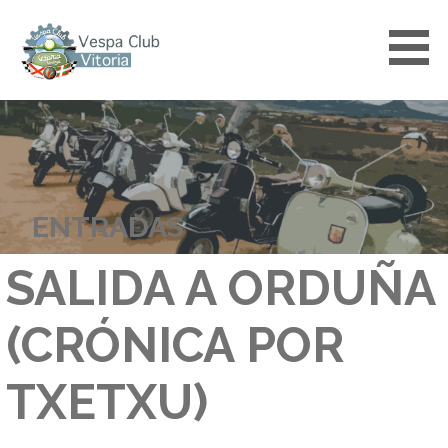
Saltar
al
contenido
VESPACLUBVITORIA
ENTRADAS
SALIDA A ORDUÑA
(CRÓNICA POR
TXETXU)