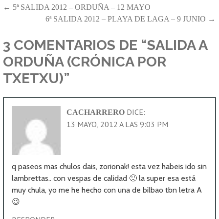
NAVEGACIÓN
← 5ª SALIDA 2012 – ORDUÑA – 12 MAYO
6ª SALIDA 2012 – PLAYA DE LAGA – 9 JUNIO →
DE
ENTRADAS
3 COMENTARIOS DE
“SALIDA A
ORDUÑA (CRÓNICA POR
TXETXU)”
DICE:
CACHARRERO
13 MAYO, 2012 A LAS 9:03 PM
q paseos mas chulos dais, zorionak! esta vez habeis ido sin
lambrettas.. con vespas de calidad 🙂 la super esa está
muy chula, yo me he hecho con una de bilbao tbn letra A
😉