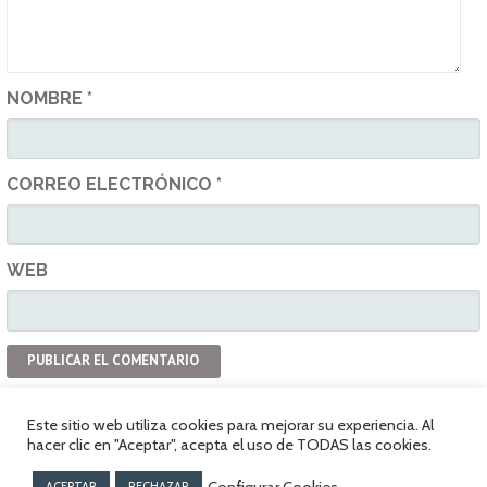
NOMBRE
*
CORREO ELECTRÓNICO
*
WEB
Este sitio web utiliza cookies para mejorar su experiencia. Al
hacer clic en "Aceptar", acepta el uso de TODAS las cookies.
Política de privacidad
www.vespaclubvitoria.com
Configurar Cookies
ACEPTAR
RECHAZAR