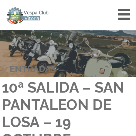
Saltar
al
contenido
VESPACLUBVITORIA
ENTRADAS
10ª SALIDA – SAN
PANTALEON DE
LOSA – 19