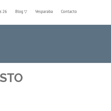
s 26
Blog ▽
Vesparaba
Contacto
OSTO