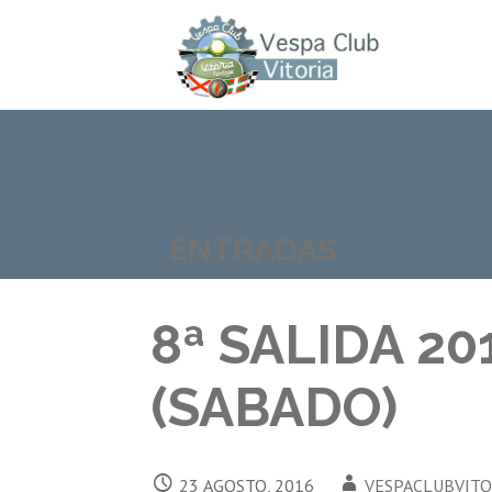
Saltar
al
contenido
VESPACLUBVITORIA
ENTRADAS
8ª SALIDA 20
(SABADO)
23 AGOSTO, 2016
VESPACLUBVITO