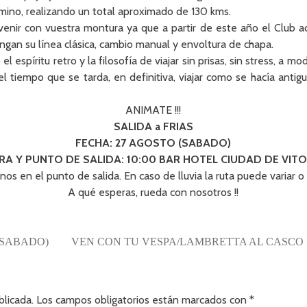
amino, realizando un total aproximado de 130 kms.
ir con vuestra montura ya que a partir de este año el Club 
ngan su línea clásica, cambio manual y envoltura de chapa.
l espíritu retro y la filosofía de viajar sin prisas, sin stress, a
 el tiempo que se tarda, en definitiva, viajar como se hacía an
ANIMATE !!!
SALIDA a FRIAS
FECHA: 27 AGOSTO (SABADO)
RA Y PUNTO DE SALIDA: 10:00 BAR HOTEL CIUDAD DE VITO
nos en el punto de salida. En caso de lluvia la ruta puede variar 
A qué esperas, rueda con nosotros !!
 (SABADO)
VEN CON TU VESPA/LAMBRETTA AL CASCO 
blicada.
Los campos obligatorios están marcados con
*