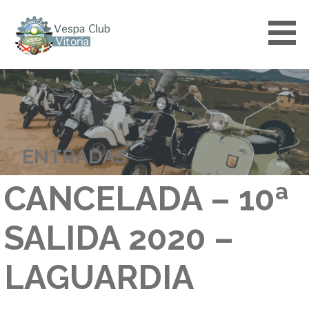
Saltar
al
contenido
VESPACLUBVITORIA
ENTRADAS
CANCELADA – 10ª
SALIDA 2020 –
LAGUARDIA