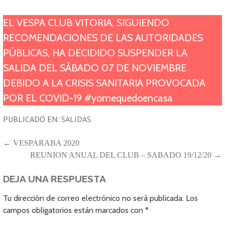
EL VESPA CLUB VITORIA, SIGUIENDO
RECOMENDACIONES DE LAS AUTORIDADES
PÚBLICAS, HA DECIDIDO SUSPENDER LA
SALIDA DEL SÁBADO 07 DE NOVIEMBRE
DEBIDO A LA CRISIS SANITARIA PROVOCADA
POR EL COVID-19 #yomequedoencasa
PUBLICADO EN:
SALIDAS
NAVEGACIÓN
← VESPARABA 2020
REUNION ANUAL DEL CLUB – SABADO 19/12/20 →
DE
ENTRADAS
DEJA UNA RESPUESTA
Tu dirección de correo electrónico no será publicada.
Los
campos obligatorios están marcados con
*