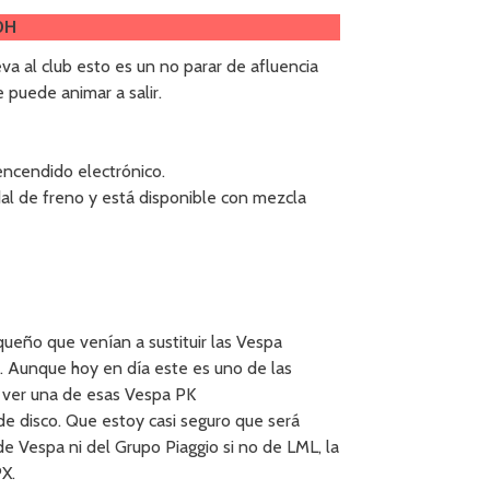
0H
a al club esto es un no parar de afluencia
e puede animar a salir.
encendido electrónico.
al de freno y está disponible con mezcla
ueño que venían a sustituir las Vespa
 Aunque hoy en día este es uno de las
s ver una de esas Vespa PK
de disco. Que estoy casi seguro que será
 Vespa ni del Grupo Piaggio si no de LML, la
PX.