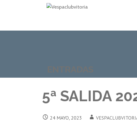
Saltar
al
contenido
VESPACLUBVITORIA
ENTRADAS
5ª SALIDA 20
24 MAYO, 2023
VESPACLUBVITORI