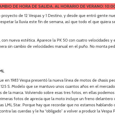
AMBIO DE HORA DE SALIDA, AL HORARIO DE VERANO: 10:0
 proyecto de 12 Vespas y 1 Destino, y desde que entró gente nuev
espetar la lluvia este fin de semana, así que todo el que quiera s
, con nueva estética. Aparece la PK 50 con cuatro velocidades y 
mera sin cambio de velocidades manual en el puño. No monta ped
LML
que en 1983 Vespa presentó la nueva línea de motos de chasis peq
125 S. Modelo que se mantuvo unos cuantos años en el mercado.
 de la marca. Volviendo sobre esas tres fotos, en ellas podemo
imeras fotos de aprecia que la moto incluye un freno delantero 
as LML Star. Porque hay que recordar que no estamos hablando de
contra las cuerdas y le ha “obligado” a volver a producir la Vespa 