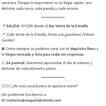
carretera. Porque lo importante no es llegar rápido, sino
disfrutar cada curva, cada parada y cada sonrisa.
📍
SALIDA:
10:00h desde el
Bar Venta de la Estrella
📍
Calle Venta de la Estrella, frente a la gasolinera (Vitoria-
Gasteiz)
⛽ Como siempre, te pedimos venir con el
depósito lleno
y
la
Vespa revisada y lista para rodar sin sorpresas
.
⚠️
Sé puntual
. Queremos aprovechar el día al máximo y
disfrutar de cada kilómetro juntos.
🙋‍♂️🙋‍♀️ ¿No eres socio/a pero te apetece unirte?
¡Sin problema! Escríbenos a
📧
contacto@vespaclubvitoria.com