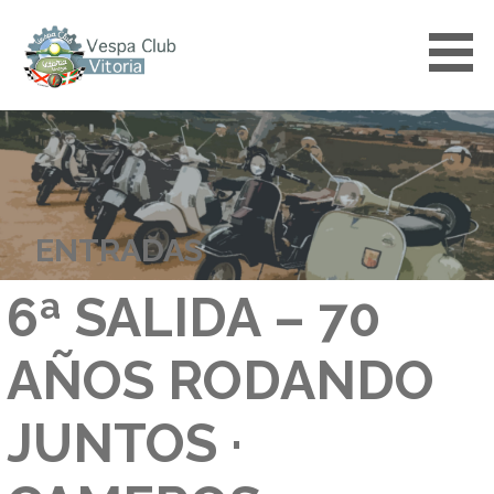
Saltar
al
contenido
VESPACLUBVITORIA
ENTRADAS
6ª SALIDA – 70
AÑOS RODANDO
JUNTOS ·