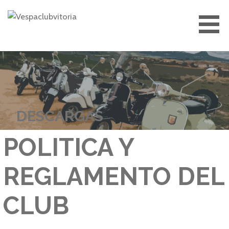
Saltar
al
contenido
VESPACLUBVITORIA
DESCARGAS
POLITICA Y
REGLAMENTO DEL
CLUB