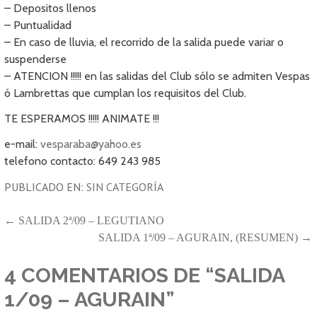
– Depositos llenos
– Puntualidad
– En caso de lluvia, el recorrido de la salida puede variar o
suspenderse
– ATENCION !!!!! en las salidas del Club sólo se admiten Vespas
ó Lambrettas que cumplan los requisitos del Club.
TE ESPERAMOS !!!!! ANIMATE !!!
e-mail:
vesparaba@yahoo.es
telefono contacto: 649 243 985
PUBLICADO EN:
SIN CATEGORÍA
NAVEGACIÓN
← SALIDA 2ª/09 – LEGUTIANO
SALIDA 1ª/09 – AGURAIN, (RESUMEN) →
DE
ENTRADAS
4 COMENTARIOS DE
“SALIDA
1/09 – AGURAIN”