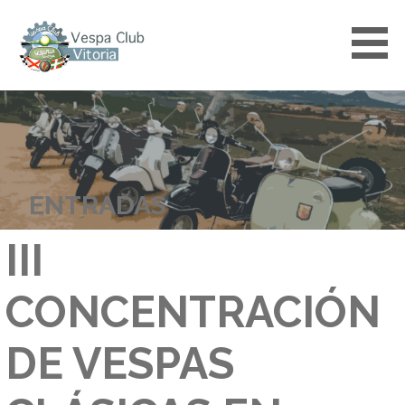
Saltar
al
contenido
VESPACLUBVITORIA
ENTRADAS
III
CONCENTRACIÓN
DE VESPAS