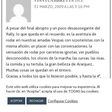
DICE:
VINNYLAMBRETTA
31 MARZO, 2009 A LAS 3:16 PM
A pesar del final abrupto y un poco desasosegante del
Rally, lo que queda en el recuerdo, es la aventura de
rodar en nuestras amadas Vespas con scooteristas con la
misma afición, un placer con las conversaciones, la
sensación de rodar por carreteras ignotas, ver pueblos
desconocidos, los olores de la marcha, las curvas, las risas,
la comida y su tertulia, la gran belleza de Aranjuez…
Muchas cosas se quedan en el tintero.
Gracias a todos los que lo hicieron posible, y hasta la 4ª,
en la que esperamos volver de nuevo.
Este sitio web utiliza cookies para mejorar su experiencia. Al
RESPONDER
hacer clic en "Aceptar", acepta el uso de TODAS las cookies.
Configurar Cookies
ACEPTAR
RECHAZAR
DICE:
JAVILAMBRETTA