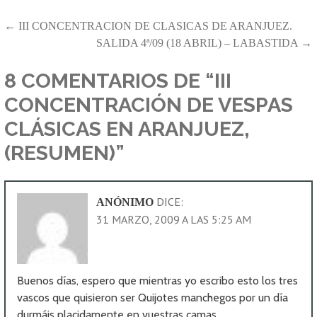
NAVEGACIÓN
← III CONCENTRACION DE CLASICAS DE ARANJUEZ.
SALIDA 4ª/09 (18 ABRIL) – LABASTIDA →
DE
ENTRADAS
8 COMENTARIOS DE
“III
CONCENTRACIÓN DE VESPAS
CLÁSICAS EN ARANJUEZ,
(RESUMEN)”
DICE:
ANÓNIMO
31 MARZO, 2009 A LAS 5:25 AM
Buenos días, espero que mientras yo escribo esto los tres
vascos que quisieron ser Quijotes manchegos por un día
durmáis placidamente en vuestras camas.