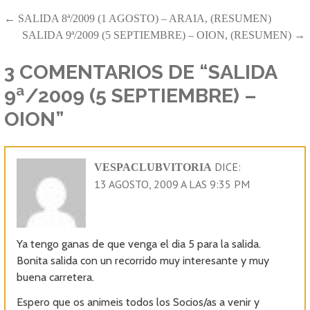
NAVEGACIÓN
← SALIDA 8ª/2009 (1 AGOSTO) – ARAIA, (RESUMEN)
SALIDA 9ª/2009 (5 SEPTIEMBRE) – OION, (RESUMEN) →
DE
ENTRADAS
3 COMENTARIOS DE
“SALIDA
9ª/2009 (5 SEPTIEMBRE) –
OION”
DICE:
VESPACLUBVITORIA
13 AGOSTO, 2009 A LAS 9:35 PM
Ya tengo ganas de que venga el dia 5 para la salida.
Bonita salida con un recorrido muy interesante y muy
buena carretera.
Espero que os animeis todos los Socios/as a venir y