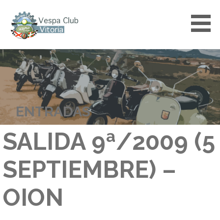
Saltar
al
contenido
VESPACLUBVITORIA
ENTRADAS
SALIDA 9ª/2009 (5
SEPTIEMBRE) –
OION