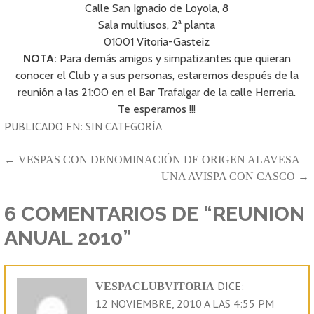
Calle San Ignacio de Loyola, 8
Sala multiusos, 2ª planta
01001 Vitoria-Gasteiz
NOTA:
Para demás amigos y simpatizantes que quieran
conocer el Club y a sus personas, estaremos después de la
reunión a las 21:00 en el Bar Trafalgar de la calle Herreria.
Te esperamos !!!
PUBLICADO EN:
SIN CATEGORÍA
NAVEGACIÓN
← VESPAS CON DENOMINACIÓN DE ORIGEN ALAVESA
UNA AVISPA CON CASCO →
DE
ENTRADAS
6 COMENTARIOS DE
“REUNION
ANUAL 2010”
DICE:
VESPACLUBVITORIA
12 NOVIEMBRE, 2010 A LAS 4:55 PM