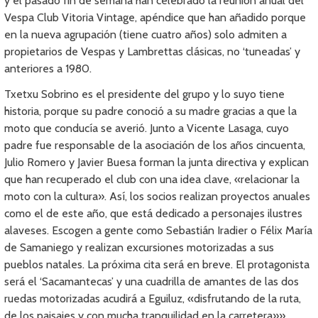
y el pasado fin de semana han celebrado la reunión anual del
Vespa Club Vitoria Vintage, apéndice que han añadido porque
en la nueva agrupación (tiene cuatro años) solo admiten a
propietarios de Vespas y Lambrettas clásicas, no ‘tuneadas’ y
anteriores a 1980.
Txetxu Sobrino es el presidente del grupo y lo suyo tiene
historia, porque su padre conoció a su madre gracias a que la
moto que conducía se averió. Junto a Vicente Lasaga, cuyo
padre fue responsable de la asociación de los años cincuenta,
Julio Romero y Javier Buesa forman la junta directiva y explican
que han recuperado el club con una idea clave, «relacionar la
moto con la cultura». Así, los socios realizan proyectos anuales
como el de este año, que está dedicado a personajes ilustres
alaveses. Escogen a gente como Sebastián Iradier o Félix María
de Samaniego y realizan excursiones motorizadas a sus
pueblos natales. La próxima cita será en breve. El protagonista
será el ‘Sacamantecas’ y una cuadrilla de amantes de las dos
ruedas motorizadas acudirá a Eguiluz, «disfrutando de la ruta,
de los paisajes y con mucha tranquilidad en la carretera»»,