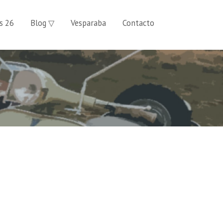
s 26
Blog ▽
Vesparaba
Contacto