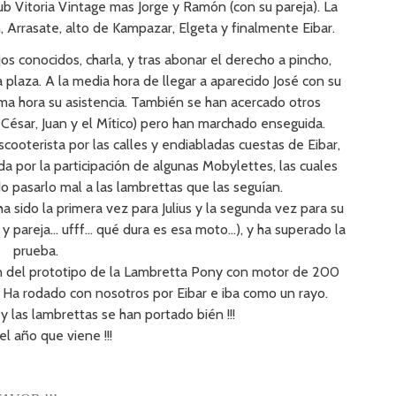
lub Vitoria Vintage mas Jorge y Ramón (con su pareja). La
n, Arrasate, alto de Kampazar, Elgeta y finalmente Eibar.
jos conocidos, charla, y tras abonar el derecho a pincho,
 plaza. A la media hora de llegar a aparecido José con su
ima hora su asistencia. También se han acercado otros
( César, Juan y el Mítico) pero han marchado enseguida.
scooterista por las calles y endiabladas cuestas de Eibar,
a por la participación de algunas Mobylettes, las cuales
o pasarlo mal a las lambrettas que las seguían.
a sido la primera vez para Julius y la segunda vez para su
y pareja… ufff… qué dura es esa moto…), y ha superado la
prueba.
n del prototipo de la Lambretta Pony con motor de 200
. Ha rodado con nosotros por Eibar e iba como un rayo.
 las lambrettas se han portado bién !!!
el año que viene !!!