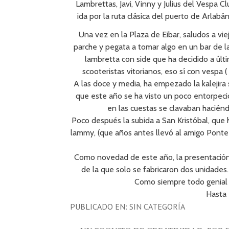
Lambrettas, Javi, Vinny y Julius del Vespa C
ida por la ruta clásica del puerto de Arlabá
Una vez en la Plaza de Eibar, saludos a vie
parche y pegata a tomar algo en un bar de la
lambretta con side que ha decidido a últ
scooteristas vitorianos, eso sí con vespa 
A las doce y media, ha empezado la kalejira 
que este año se ha visto un poco entorpecid
en las cuestas se clavaban haciénd
Poco después la subida a San Kristóbal, que h
lammy, (que años antes llevó al amigo Ponte 
Como novedad de este año, la presentació
de la que solo se fabricaron dos unidades
Como siempre todo genial y
Hasta 
PUBLICADO EN:
SIN CATEGORÍA