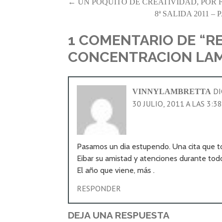
NAVEGACIÓN
← UN POQUITO DE CREATIVIDAD, POR F
8ª SALIDA 2011 
DE
ENTRADAS
1 COMENTARIO DE
“RE
CONCENTRACION LAMB
DI
VINNYLAMBRETTA
30 JULIO, 2011 A LAS 3:3
Pasamos un dia estupendo. Una cita que t
Eibar su amistad y atenciones durante tod
El año que viene, más .
RESPONDER
DEJA UNA RESPUESTA