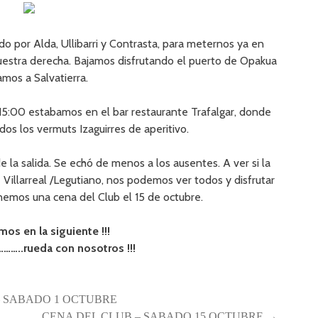
 por Alda, Ullibarri y Contrasta, para meternos ya en
nuestra derecha. Bajamos disfrutando el puerto de Opakua
amos a Salvatierra.
s 15:00 estabamos en el bar restaurante Trafalgar, donde
dos los vermuts Izaguirres de aperitivo.
e la salida. Se echó de menos a los ausentes. A ver si la
Villarreal /Legutiano, nos podemos ver todos y disfrutar
nemos una cena del Club el 15 de octubre.
os en la siguiente !!!
……..rueda con nosotros !!!
A – SABADO 1 OCTUBRE
CENA DEL CLUB – SABADO 15 OCTUBRE →