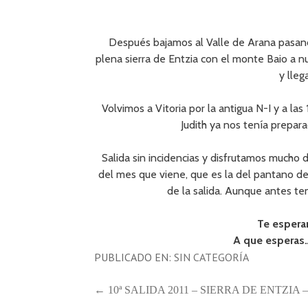
Después bajamos al Valle de Arana pasando
plena sierra de Entzia con el monte Baio a 
y lleg
Volvimos a Vitoria por la antigua N-I y a la
Judith ya nos tenía prepara
Salida sin incidencias y disfrutamos mucho d
del mes que viene, que es la del pantano de 
de la salida. Aunque antes te
Te esperam
A que esperas…
PUBLICADO EN:
SIN CATEGORÍA
NAVEGACIÓN
← 10ª SALIDA 2011 – SIERRA DE ENTZI