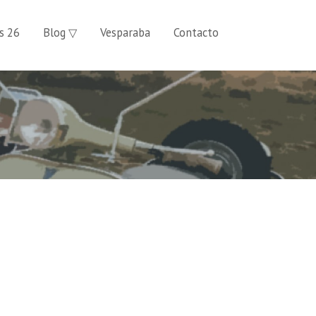
s 26
Blog ▽
Vesparaba
Contacto