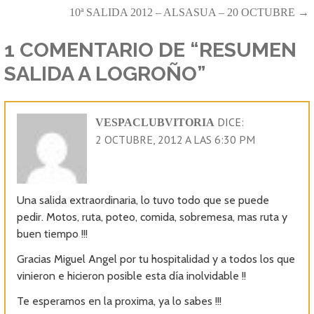
10ª SALIDA 2012 – ALSASUA – 20 OCTUBRE →
DE
ENTRADAS
1 COMENTARIO DE
“RESUMEN
SALIDA A LOGROÑO”
DICE:
VESPACLUBVITORIA
2 OCTUBRE, 2012 A LAS 6:30 PM
Una salida extraordinaria, lo tuvo todo que se puede
pedir. Motos, ruta, poteo, comida, sobremesa, mas ruta y
buen tiempo !!!
Gracias Miguel Angel por tu hospitalidad y a todos los que
vinieron e hicieron posible esta día inolvidable !!
Te esperamos en la proxima, ya lo sabes !!!