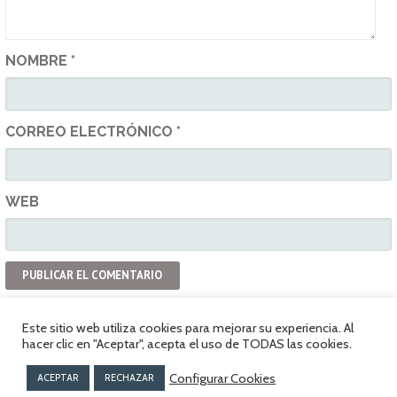
NOMBRE
*
CORREO ELECTRÓNICO
*
WEB
Este sitio web utiliza cookies para mejorar su experiencia. Al
hacer clic en "Aceptar", acepta el uso de TODAS las cookies.
Política de privacidad
www.vespaclubvitoria.com
Configurar Cookies
ACEPTAR
RECHAZAR