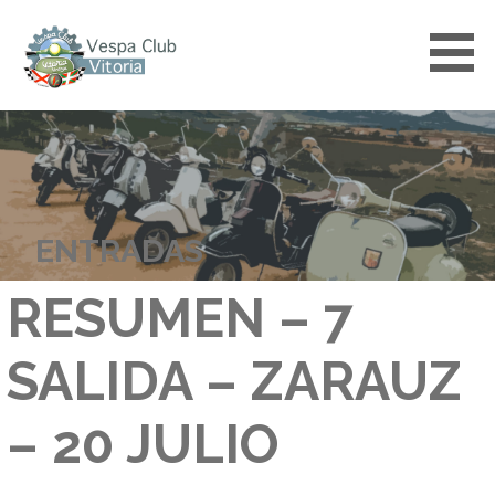
Saltar
al
contenido
VESPACLUBVITORIA
ENTRADAS
RESUMEN – 7
SALIDA – ZARAUZ
– 20 JULIO