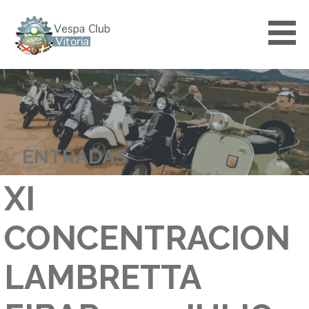
Saltar
al
contenido
VESPACLUBVITORIA
ENTRADAS
XI
CONCENTRACION
LAMBRETTA