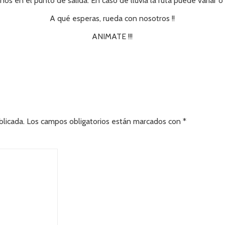
nos en el punto de salida. En caso de lluvia la ruta puede variar 
A qué esperas, rueda con nosotros !!
ANIMATE !!!
blicada.
Los campos obligatorios están marcados con
*