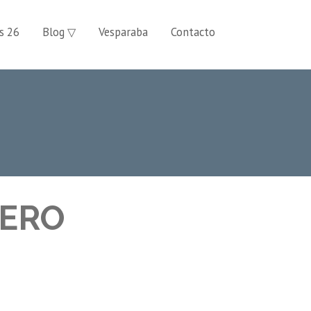
s 26
Blog ▽
Vesparaba
Contacto
NERO