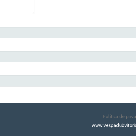
Política de priv
www.vespaclubvitori