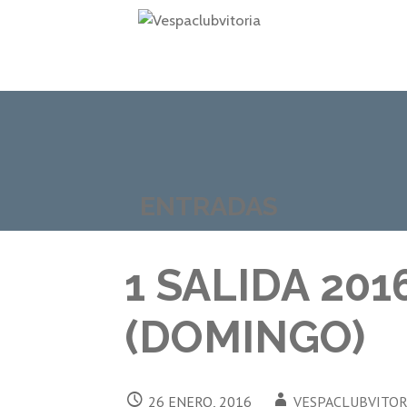
Saltar
al
contenido
VESPACLUBVITORIA
ENTRADAS
1 SALIDA 201
(DOMINGO)
26 ENERO, 2016
VESPACLUBVITOR