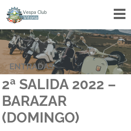
Saltar
al
contenido
VESPACLUBVITORIA
ENTRADAS
2ª SALIDA 2022 –
BARAZAR
(DOMINGO)