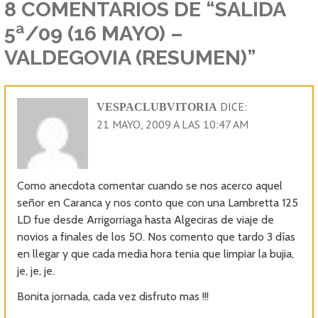
ENTRADAS
8 COMENTARIOS DE
“SALIDA
5ª/09 (16 MAYO) –
VALDEGOVIA (RESUMEN)”
DICE:
VESPACLUBVITORIA
21 MAYO, 2009 A LAS 10:47 AM
Como anecdota comentar cuando se nos acerco aquel
señor en Caranca y nos conto que con una Lambretta 125
LD fue desde Arrigorriaga hasta Algeciras de viaje de
novios a finales de los 50. Nos comento que tardo 3 días
en llegar y que cada media hora tenia que limpiar la bujia,
je, je, je.
Bonita jornada, cada vez disfruto mas !!!