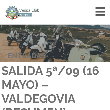
Saltar
al
contenido
VESPACLUBVITORIA
ENTRADAS
SALIDA 5ª/09 (16
MAYO) –
VALDEGOVIA