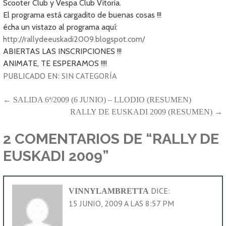
Scooter Club y Vespa Club Vitoria.
El programa está cargadito de buenas cosas !!!
écha un vistazo al programa aquí:
http://rallydeeuskadi2009.blogspot.com/
ABIERTAS LAS INSCRIPCIONES !!!
ANIMATE, TE ESPERAMOS !!!!
PUBLICADO EN:
SIN CATEGORÍA
NAVEGACIÓN
← SALIDA 6ª/2009 (6 JUNIO) – LLODIO (RESUMEN)
RALLY DE EUSKADI 2009 (RESUMEN) →
DE
ENTRADAS
2 COMENTARIOS DE
“RALLY DE
EUSKADI 2009”
DICE:
VINNYLAMBRETTA
15 JUNIO, 2009 A LAS 8:57 PM